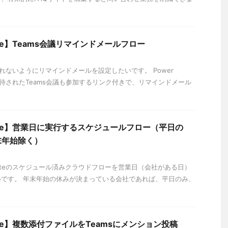
mate】Teams会議リマインドメールフロー
忘れないようにリマインドメールを設定したいです。 Power
、招待されたTeams会議も参加するリンク付きで、リマインドメール
omate】営業日に実行するスケジュールフロー（平日の
末年始除く）
omateのスケジュール済みクラウドフローを営業日（会社がある日）
です。 年末年始の休みが決まっている会社であれば、平日のみ、
omate】複数添付ファイルをTeamsにメンション投稿