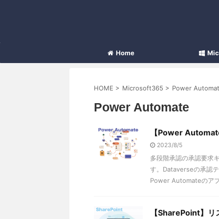
Home
Mic
HOME
>
Microsoft365
>
Power Automa
Power Automate
【Power Aut
2023/8/5
多段階承認の承認要求キャ
す。Dataverseの承
Power Automa
【SharePoin