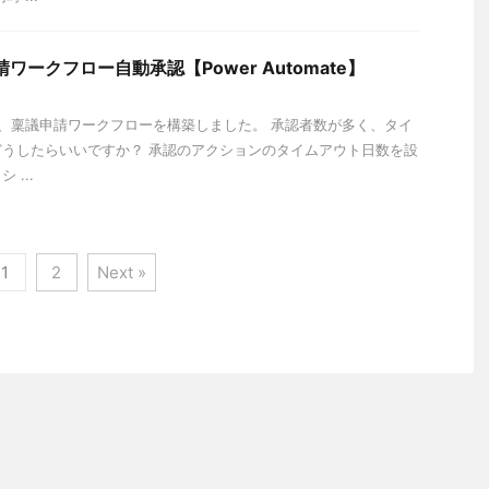
議申請ワークフロー自動承認【Power Automate】
、稟議申請ワークフローを構築しました。 承認者数が多く、タイ
うしたらいいですか？ 承認のアクションのタイムアウト日数を設
...
1
2
Next »