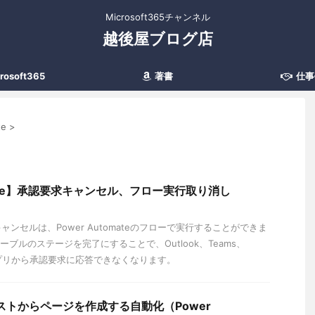
Microsoft365チャンネル
越後屋ブログ店
rosoft365
著書
仕事
te
>
omate】承認要求キャンセル、フロー実行取り消し
ンセルは、Power Automateのフローで実行することができま
認テーブルのステージを完了にすることで、Outlook、Teams、
teのアプリから承認要求に応答できなくなります。
t】リストからページを作成する自動化（Power